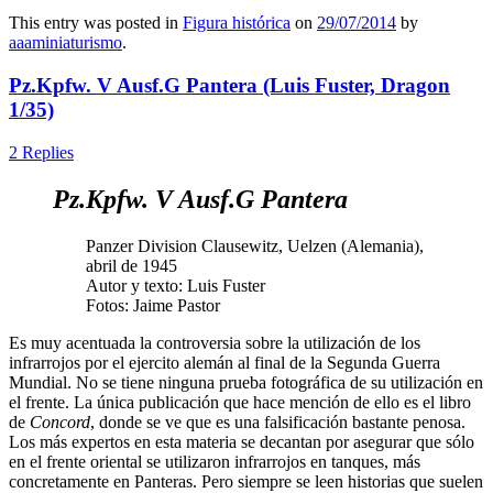
This entry was posted in
Figura histórica
on
29/07/2014
by
aaaminiaturismo
.
Pz.Kpfw. V Ausf.G Pantera (Luis Fuster, Dragon
1/35)
2 Replies
Pz.Kpfw. V Ausf.G Pantera
Panzer Division Clausewitz, Uelzen (Alemania),
abril de 1945
Autor y texto: Luis Fuster
Fotos: Jaime Pastor
Es muy acentuada la controversia sobre la utilización de los
infrarrojos por el ejercito alemán al final de la Segunda Guerra
Mundial. No se tiene ninguna prueba fotográfica de su utilización en
el frente. La única publicación que hace mención de ello es el libro
de
Concord
, donde se ve que es una falsificación bastante penosa.
Los más expertos en esta materia se decantan por asegurar que sólo
en el frente oriental se utilizaron infrarrojos en tanques, más
concretamente en Panteras. Pero siempre se leen historias que suelen