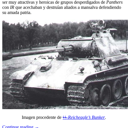
ser muy atractivas y heroicas de grupos desperdigados de
Panthers
con
IR
que acechaban y destruían aliados a mansalva defendiendo
su amada patria.
Imagen procedente de
ϟϟ
-Reicheagle’s Bunker
.
Continue reading
→