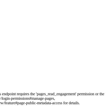
his endpoint requires the 'pages_read_engagement' permission or the
iew/login-permissions#manage-pages,
feature#page-public-metadata-access for details.