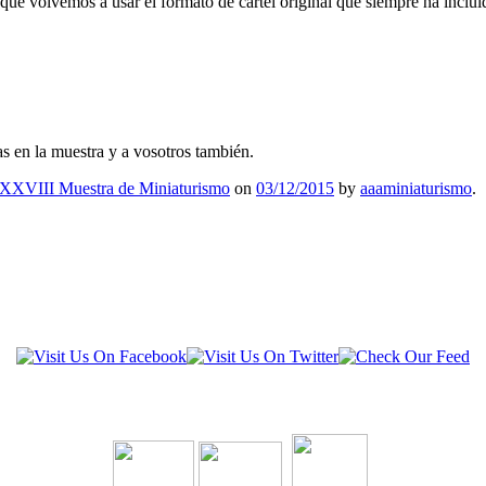
ue volvemos a usar el formato de cartel original que siempre ha inclui
as en la muestra y a vosotros también.
XXVIII Muestra de Miniaturismo
on
03/12/2015
by
aaaminiaturismo
.