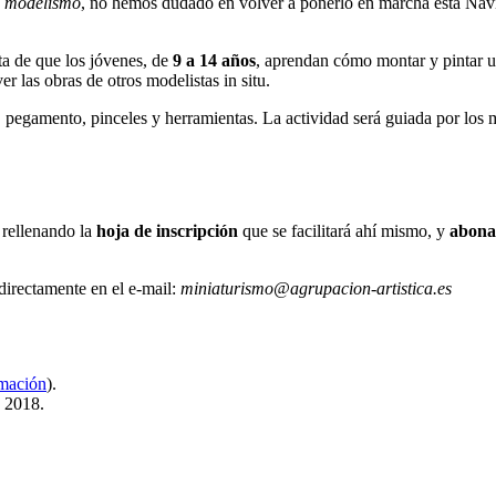
al modelismo
, no hemos dudado en volver a ponerlo en marcha esta Navid
ata de que los jóvenes, de
9 a 14 años
, aprendan cómo montar y pintar un
 las obras de otros modelistas in situ.
 pegamento, pinceles y herramientas. La actividad será guiada por los
, rellenando la
hoja de inscripción
que se facilitará ahí mismo, y
abonan
directamente en el e-mail:
miniaturismo
@agrupacion-artistica.es
mación
).
e 2018.