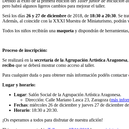
Debido al éxito de la primera edición del
Taller júnior de iniciación 
pero habrá algunos ligeros cambios para mejorar el taller.
Será los días
26 y 27 de diciembre
de 2018, de
18:30 a 20:30
. Se tr
Además, al coincidir con la XXXI Muestra de Miniaturismo, podrán ver
Todos los niños recibirán una
maqueta
y dispondrán de herramientas,
Proceso de inscripción:
Se realizará en la
secretaría de la Agrupación Artística Aragonesa
recibo
que se deberá mostrar como acceso al taller.
Para cualquier duda o para obtener más información podéis contactar 
Lugar y horario:
Lugar
: Salón Social de la Agrupación Artística Aragonesa.
Dirección: Calle Mariano Lasca 23, Zaragoza (
más infor
Fechas
: miércoles 26 de diciembre y jueves 27 de diciembre d
Horario
: 18:30 a 20:30.
¡Os esperamos a todos para disfrutar de nuestra afición!