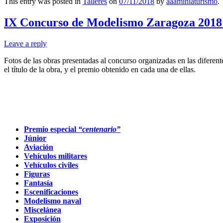
This entry was posted in
Talleres
on
07/11/2018
by
aaaminiaturismo
.
IX Concurso de Modelismo Zaragoza 2018:
Leave a reply
Fotos de las obras presentadas al concurso organizadas en las diferen
el título de la obra, y el premio obtenido en cada una de ellas.
Premio especial
“centenario”
Júnior
Aviación
Vehículos militares
Vehículos civiles
Figuras
Fantasía
Escenificaciones
Modelismo naval
Miscelánea
Exposición