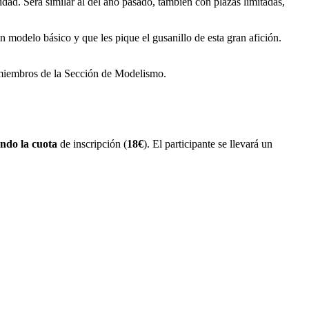
ad. Será similar al del año pasado, también con plazas limitadas,
 modelo básico y que les pique el gusanillo de esta gran afición.
 miembros de la Sección de Modelismo.
do la cuota
de inscripción (
18€
). El participante se llevará un