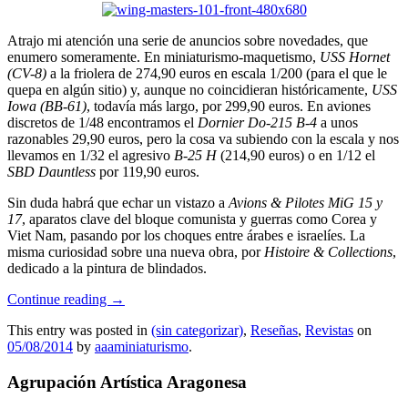
Atrajo mi atención una serie de anuncios sobre novedades, que
enumero someramente. En miniaturismo-maquetismo,
USS Hornet
(CV-8)
a la friolera de 274,90 euros en escala 1/200 (para el que le
quepa en algún sitio) y, aunque no coincidieran históricamente,
USS
Iowa (BB-61)
, todavía más largo, por 299,90 euros. En aviones
discretos de 1/48 encontramos el
Dornier Do-215 B-4
a unos
razonables 29,90 euros, pero la cosa va subiendo con la escala y nos
llevamos en 1/32 el agresivo
B-25 H
(214,90 euros) o en 1/12 el
SBD Dauntless
por 119,90 euros.
Sin duda habrá que echar un vistazo a
Avions & Pilotes MiG 15 y
17
, aparatos clave del bloque comunista y guerras como Corea y
Viet Nam, pasando por los choques entre árabes e israelíes. La
misma curiosidad sobre una nueva obra, por
Histoire & Collections
,
dedicado a la pintura de blindados.
Continue reading
→
This entry was posted in
(sin categorizar)
,
Reseñas
,
Revistas
on
05/08/2014
by
aaaminiaturismo
.
Agrupación Artística Aragonesa