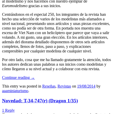
al modelismo y nos hacemos con nuestro ejemplar de
Euromodelismo
gracias a sus inicios.
Centrándonos en el especial 250, los integrantes de la revista han
hecho una selección de varios de los modelistas más afamados a
nivel nacional, presentando unos artículos y unas piezas excelentes,
como no podía ser de otra forma. En portada nos muestra una
escena de Viet Nam con un helicóptero que parece que vaya a salir
volando. A mi gusto, una gran elección. En los artículos interiores,
además del diorama detallado disponemos de otros seis artículos
completos, llenos de fotos, paso a paso, y explicaciones
compresibles por cualquier modelista de cualquier nivel.
Por otro lado, cosa que me ha llamado gratamente la atención, todos
los autores dedican unas palabras a sus inicios como modelistas y
cómo llegaron a su nivel actual y a colaborar con esta revista.
Continue reading
→
This entry was posted in
Reseñas
,
Revistas
on
19/08/2014
by
aaaminiaturismo
.
Novedad: T-34-747(r) (Dragon 1/35)
1 Reply