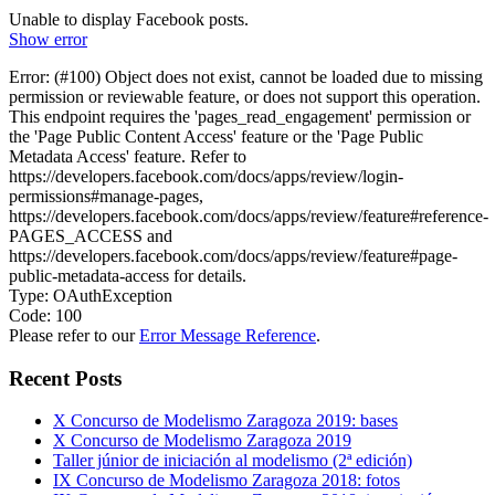
Unable to display Facebook posts.
Show error
Error: (#100) Object does not exist, cannot be loaded due to missing
permission or reviewable feature, or does not support this operation.
This endpoint requires the 'pages_read_engagement' permission or
the 'Page Public Content Access' feature or the 'Page Public
Metadata Access' feature. Refer to
https://developers.facebook.com/docs/apps/review/login-
permissions#manage-pages,
https://developers.facebook.com/docs/apps/review/feature#reference-
PAGES_ACCESS and
https://developers.facebook.com/docs/apps/review/feature#page-
public-metadata-access for details.
Type: OAuthException
Code: 100
Please refer to our
Error Message Reference
.
Recent Posts
X Concurso de Modelismo Zaragoza 2019: bases
X Concurso de Modelismo Zaragoza 2019
Taller júnior de iniciación al modelismo (2ª edición)
IX Concurso de Modelismo Zaragoza 2018: fotos