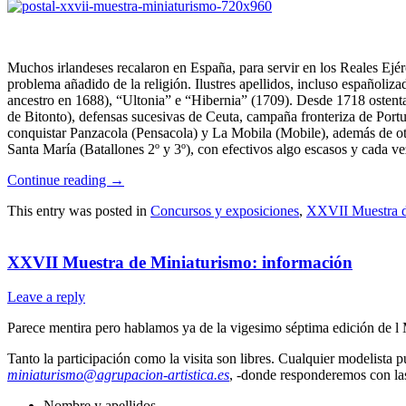
Muchos irlandeses recalaron en España, para servir en los Reales Ejérc
problema añadido de la religión. Ilustres apellidos, incluso españoliz
ancestro en 1688), “Ultonia” e “Hibernia” (1709). Desde 1718 ostentab
de Bitonto), defensas sucesivas de Ceuta, campaña fronteriza de Port
conquistar Panzacola (Pensacola) y La Mobila (Mobile), además de otr
Santa María (Batallones 2º y 3º), con efectivos algo escasos y cada ve
Continue reading
→
This entry was posted in
Concursos y exposiciones
,
XXVII Muestra d
XXVII Muestra de Miniaturismo: información
Leave a reply
Parece mentira pero hablamos ya de la vigesimo séptima edición de l
Tanto la participación como la visita son libres. Cualquier modelista 
miniaturismo@agrupacion-artistica.es
, -donde responderemos con las
Nombre y apellidos.