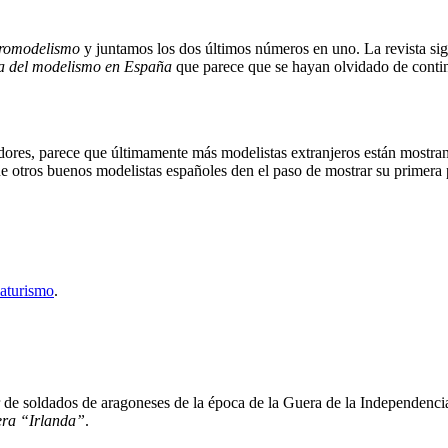
romodelismo
y juntamos los dos últimos números en uno. La revista si
ia del modelismo en España
que parece que se hayan olvidado de contin
res, parece que últimamente más modelistas extranjeros están mostrand
 otros buenos modelistas españoles den el paso de mostrar su primera
aturismo
.
 de soldados de aragoneses de la época de la Guera de la Independencia
era “Irlanda”
.