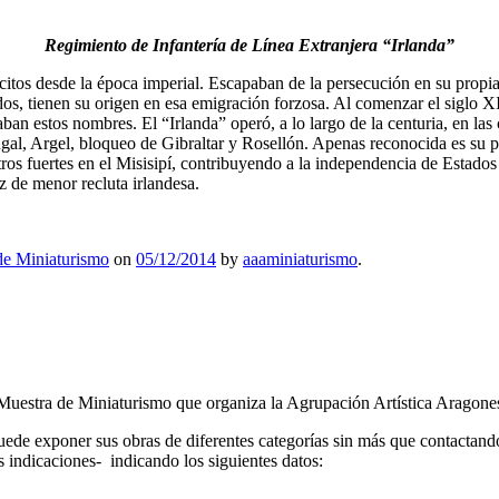
Regimiento de Infantería de Línea Extranjera “Irlanda”
itos desde la época imperial. Escapaban de la persecución en su propia 
ados, tienen su origen en esa emigración forzosa. Al comenzar el siglo X
an estos nombres. El “Irlanda” operó, a lo largo de la centuria, en las 
ugal, Argel, bloqueo de Gibraltar y Rosellón. Apenas reconocida es su 
os fuertes en el Misisipí, contribuyendo a la independencia de Estados
z de menor recluta irlandesa.
e Miniaturismo
on
05/12/2014
by
aaaminiaturismo
.
 Muestra de Miniaturismo que organiza la Agrupación Artística Aragone
puede exponer sus obras de diferentes categorías sin más que contactando
 indicaciones- indicando los siguientes datos: