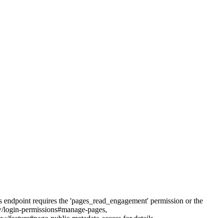
his endpoint requires the 'pages_read_engagement' permission or the
iew/login-permissions#manage-pages,