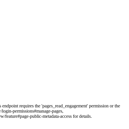
his endpoint requires the 'pages_read_engagement' permission or the
iew/login-permissions#manage-pages,
feature#page-public-metadata-access for details.