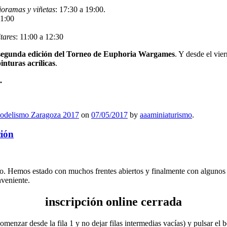
ioramas y viñetas
: 17:30 a 19:00.
21:00
tares
: 11:00 a 12:30
segunda edición del Torneo de Euphoria Wargames
. Y desde el vie
inturas acrílicas
.
.
odelismo Zaragoza 2017
on
07/05/2017
by
aaaminiaturismo
.
ción
. Hemos estado con muchos frentes abiertos y finalmente con algunos pr
veniente.
inscripción online cerrada
omenzar desde la fila 1 y no dejar filas intermedias vacías) y pulsar el 