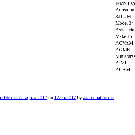
IPMS Esp
Aureadom
3dTUM
Model 34
Asociació
Make Ho
ACVAM
AGME
Miniatura
AIME
ACAM
odelismo Zaragoza 2017
on
12/05/2017
by
aaaminiaturismo
.
s