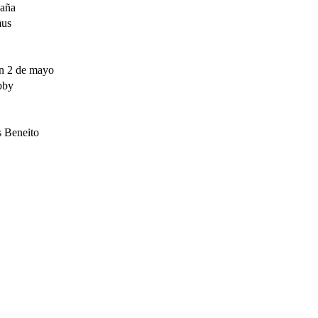
aña
us
n 2 de mayo
bby
s Beneito