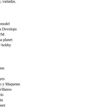
, variadas.
 model
ia Develops
UM
a planet
 hobby
ams
yes
o y Maquetas
Villanos
io
in
anet