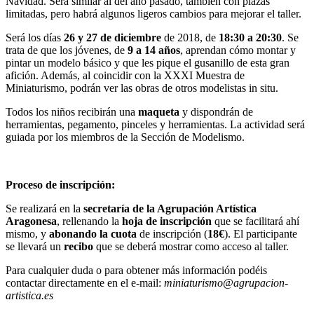
Navidad. Será similar al del año pasado, también con plazas
limitadas, pero habrá algunos ligeros cambios para mejorar el taller.
Será los días
26 y 27 de diciembre
de 2018, de
18:30 a 20:30
. Se
trata de que los jóvenes, de
9 a 14 años
, aprendan cómo montar y
pintar un modelo básico y que les pique el gusanillo de esta gran
afición. Además, al coincidir con la XXXI Muestra de
Miniaturismo, podrán ver las obras de otros modelistas in situ.
Todos los niños recibirán una
maqueta
y dispondrán de
herramientas, pegamento, pinceles y herramientas. La actividad será
guiada por los miembros de la Sección de Modelismo.
Proceso de inscripción:
Se realizará en la
secretaría de la Agrupación Artística
Aragonesa
, rellenando la
hoja de inscripción
que se facilitará ahí
mismo, y
abonando la cuota
de inscripción (
18€
). El participante
se llevará un
recibo
que se deberá mostrar como acceso al taller.
Para cualquier duda o para obtener más información podéis
contactar directamente en el e-mail:
miniaturismo
@agrupacion-
artistica.es