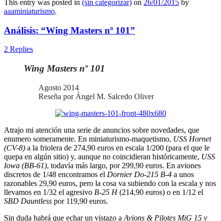
This entry was posted in
(sin categorizar)
on
26/01/2015
by
aaaminiaturismo
.
Análisis: “Wing Masters nº 101”
2 Replies
Wing Masters nº 101
Agosto 2014
Reseña por Ángel M. Salcedo Oliver
Atrajo mi atención una serie de anuncios sobre novedades, que
enumero someramente. En miniaturismo-maquetismo,
USS Hornet
(CV-8)
a la friolera de 274,90 euros en escala 1/200 (para el que le
quepa en algún sitio) y, aunque no coincidieran históricamente,
USS
Iowa (BB-61)
, todavía más largo, por 299,90 euros. En aviones
discretos de 1/48 encontramos el
Dornier Do-215 B-4
a unos
razonables 29,90 euros, pero la cosa va subiendo con la escala y nos
llevamos en 1/32 el agresivo
B-25 H
(214,90 euros) o en 1/12 el
SBD Dauntless
por 119,90 euros.
Sin duda habrá que echar un vistazo a
Avions & Pilotes MiG 15 y