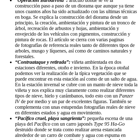
“Operación Barbarrosa”:
artículo donde se ve la
construcción paso a paso de un diorama que aunque ya tiene
unos cuantos años ha sido actualizado con las ultimas técnicas
en boga. Se explica la construcción del diorama desde un
principio, la creación, ambientación y pintura de un tronco de
árbol, recreación de arbustos y hojas, ambientación y
envejecido de los vehículos con pigmentos, construcción y
pintura de rocas. El artículo se cierra con varias paginas
de fotografías de referencia reales tanto de diferentes tipos de
arboles, musgo y líquenes, así como de caminos naturales y
forestales.
“Contraataque y retirada”:
viñeta ambientada en dos
estaciones diferentes, otoño e invierno. En la época otoñal
podemos ver la realización de la típica vegetación que se
puede encontrar en esta estación así como de un salto de agua.
En la estación invernal se cubre con un manto de nieve toda la
viñeta y nos explica muy claramente como realizar diferentes
tipos de nieve, hielo y carámbanos, todo esto con un
Panzer
IV
de por medio y un par de excelentes figuras. También se
complementa con unas estupendas fotografías reales de nieve
en diferentes estados y agua en movimiento.
“Pacífico cruel, playa sangrienta”:
pequeña escena de una
playa del
Pacífico
con un carro japonés
Type 95 Ha-Go
destruido donde se trata como realizar arena estancada
alrededor de un carro de combate y agua con espuma en