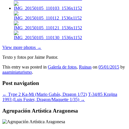
View more photos →
Texto y fotos por Jaime Pastor.
This entry was posted in
Galería de fotos
,
Ruinas
on
05/01/2015
by
aaaminiaturismo
.
Post navigation
←
Type 2 Ka-Mi (Mario Gabás, Dragon 1/72)
T-34/85 Krajina
1993 (Luis Fuster, Dragon/Maquette 1/35)
→
Agrupación Artística Aragonesa