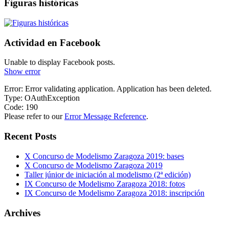
Figuras históricas
Actividad en Facebook
Unable to display Facebook posts.
Show error
Error: Error validating application. Application has been deleted.
Type: OAuthException
Code: 190
Please refer to our
Error Message Reference
.
Recent Posts
X Concurso de Modelismo Zaragoza 2019: bases
X Concurso de Modelismo Zaragoza 2019
Taller júnior de iniciación al modelismo (2ª edición)
IX Concurso de Modelismo Zaragoza 2018: fotos
IX Concurso de Modelismo Zaragoza 2018: inscripción
Archives