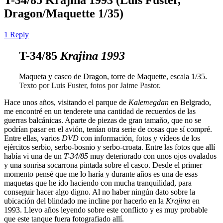
Dragon/Maquette 1/35)
1 Reply
T-34/85
Krajina 1993
Maqueta y casco de Dragon, torre de Maquette, escala 1/35.
Texto por Luis Fuster, fotos por Jaime Pastor.
Hace unos años, visitando el parque de
Kalemegdan
en Belgrado,
me encontré en un tenderete una cantidad de recuerdos de las
guerras balcánicas. Aparte de piezas de gran tamaño, que no se
podrían pasar en el avión, tenían otra serie de cosas que sí compré.
Entre ellas, varios
DVD
con información, fotos y vídeos de los
ejércitos serbio, serbo-bosnio y serbo-croata. Entre las fotos que allí
había vi una de un
T-34/85
muy deteriorado con unos ojos ovalados
y una sonrisa socarrona pintada sobre el casco. Desde el primer
momento pensé que me lo haría y durante años es una de esas
maquetas que he ido haciendo con mucha tranquilidad, para
conseguir hacer algo digno. Al no haber ningún dato sobre la
ubicación del blindado me incline por hacerlo en la
Krajina
en
1993. Llevo años leyendo sobre este conflicto y es muy probable
que este tanque fuera fotografiado allí.