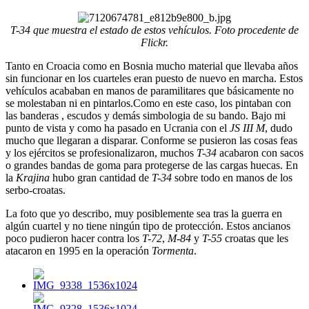
T-34 que muestra el estado de estos vehículos. Foto procedente de
Flickr.
Tanto en Croacia como en Bosnia mucho material que llevaba años
sin funcionar en los cuarteles eran puesto de nuevo en marcha. Estos
vehículos acababan en manos de paramilitares que básicamente no
se molestaban ni en pintarlos.Como en este caso, los pintaban con
las banderas , escudos y demás simbologia de su bando. Bajo mi
punto de vista y como ha pasado en Ucrania con el
JS III M
, dudo
mucho que llegaran a disparar. Conforme se pusieron las cosas feas
y los ejércitos se profesionalizaron, muchos
T-34
acabaron con sacos
o grandes bandas de goma para protegerse de las cargas huecas. En
la
Krajina
hubo gran cantidad de
T-34
sobre todo en manos de los
serbo-croatas.
La foto que yo describo, muy posiblemente sea tras la guerra en
algún cuartel y no tiene ningún tipo de protección. Estos ancianos
poco pudieron hacer contra los
T-72
,
M-84
y
T-55
croatas que les
atacaron en 1995 en la operación
Tormenta
.