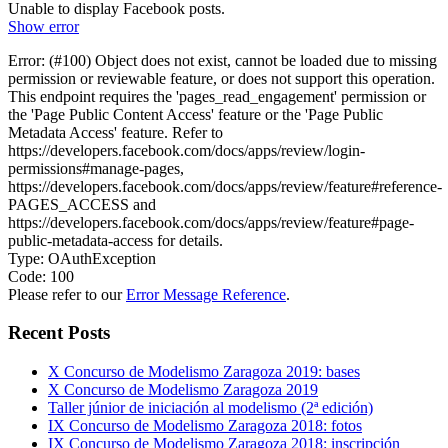
Unable to display Facebook posts.
Show error
Error: (#100) Object does not exist, cannot be loaded due to missing
permission or reviewable feature, or does not support this operation.
This endpoint requires the 'pages_read_engagement' permission or
the 'Page Public Content Access' feature or the 'Page Public
Metadata Access' feature. Refer to
https://developers.facebook.com/docs/apps/review/login-
permissions#manage-pages,
https://developers.facebook.com/docs/apps/review/feature#reference-
PAGES_ACCESS and
https://developers.facebook.com/docs/apps/review/feature#page-
public-metadata-access for details.
Type: OAuthException
Code: 100
Please refer to our
Error Message Reference
.
Recent Posts
X Concurso de Modelismo Zaragoza 2019: bases
X Concurso de Modelismo Zaragoza 2019
Taller júnior de iniciación al modelismo (2ª edición)
IX Concurso de Modelismo Zaragoza 2018: fotos
IX Concurso de Modelismo Zaragoza 2018: inscripción