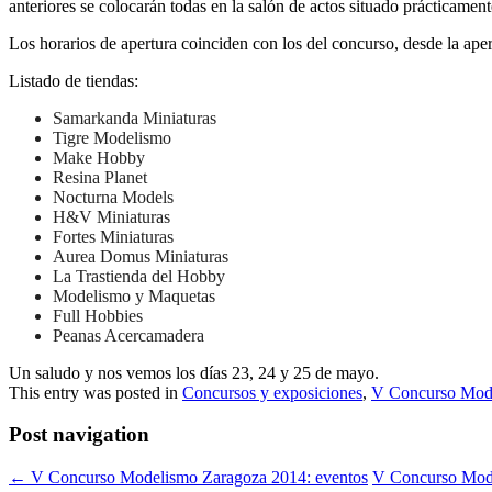
anteriores se colocarán todas en la salón de actos situado prácticament
Los horarios de apertura coinciden con los del concurso, desde la aper
Listado de tiendas:
Samarkanda Miniaturas
Tigre Modelismo
Make Hobby
Resina Planet
Nocturna Models
H&V Miniaturas
Fortes Miniaturas
Aurea Domus Miniaturas
La Trastienda del Hobby
Modelismo y Maquetas
Full Hobbies
Peanas Acercamadera
Un saludo y nos vemos los días 23, 24 y 25 de mayo.
This entry was posted in
Concursos y exposiciones
,
V Concurso Mod
Post navigation
←
V Concurso Modelismo Zaragoza 2014: eventos
V Concurso Mode