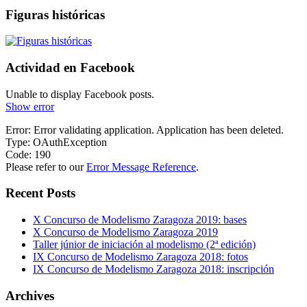
Figuras históricas
Actividad en Facebook
Unable to display Facebook posts.
Show error
Error: Error validating application. Application has been deleted.
Type: OAuthException
Code: 190
Please refer to our
Error Message Reference
.
Recent Posts
X Concurso de Modelismo Zaragoza 2019: bases
X Concurso de Modelismo Zaragoza 2019
Taller júnior de iniciación al modelismo (2ª edición)
IX Concurso de Modelismo Zaragoza 2018: fotos
IX Concurso de Modelismo Zaragoza 2018: inscripción
Archives