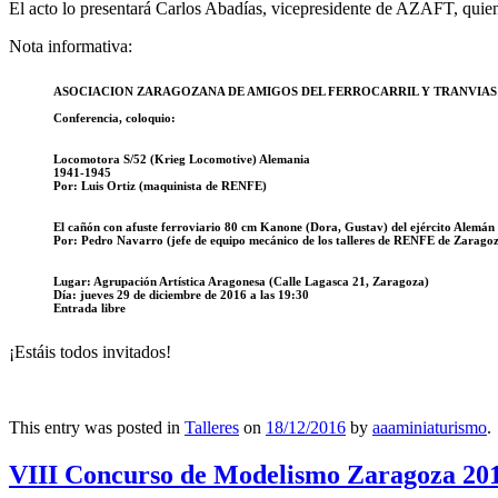
El acto lo presentará Carlos Abadías, vicepresidente de AZAFT, quien h
Nota informativa:
ASOCIACION ZARAGOZANA DE AMIGOS DEL FERROCARRIL Y TRANVIAS
Conferencia, coloquio:
Locomotora S/52 (Krieg Locomotive) Alemania
1941-1945
Por: Luis Ortiz (maquinista de RENFE)
El cañón con afuste ferroviario 80 cm Kanone (Dora, Gustav) del ejército Alemá
Por: Pedro Navarro (jefe de equipo mecánico de los talleres de RENFE de Zaragoz
Lugar: Agrupación Artística Aragonesa (Calle Lagasca 21, Zaragoza)
Día: jueves 29 de diciembre de 2016 a las 19:30
Entrada libre
¡Estáis todos invitados!
This entry was posted in
Talleres
on
18/12/2016
by
aaaminiaturismo
.
VIII Concurso de Modelismo Zaragoza 20