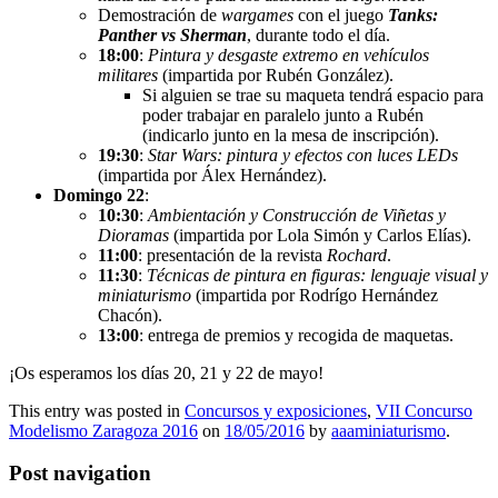
Demostración de
wargames
con el juego
Tanks:
Panther vs Sherman
, durante todo el día.
18:00
:
Pintura y desgaste extremo en vehículos
militares
(impartida por Rubén González).
Si alguien se trae su maqueta tendrá espacio para
poder trabajar en paralelo junto a Rubén
(indicarlo junto en la mesa de inscripción).
19:30
:
Star Wars: pintura y efectos con luces LEDs
(impartida por Álex Hernández).
Domingo 22
:
10:30
:
Ambientación y Construcción de Viñetas y
Dioramas
(impartida por Lola Simón y Carlos Elías).
11:00
: presentación de la revista
Rochard
.
11:30
:
Técnicas de pintura en figuras: lenguaje visual y
miniaturismo
(impartida por Rodrígo Hernández
Chacón).
13:00
: entrega de premios y recogida de maquetas.
¡Os esperamos los días 20, 21 y 22 de mayo!
This entry was posted in
Concursos y exposiciones
,
VII Concurso
Modelismo Zaragoza 2016
on
18/05/2016
by
aaaminiaturismo
.
Post navigation