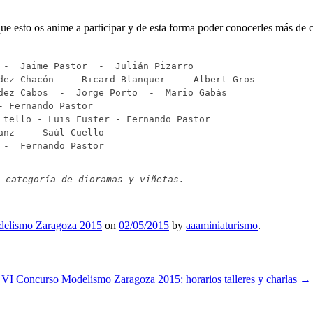
e esto os anime a participar y de esta forma poder conocerles más de c
 -  Jaime Pastor  -  Julián Pizarro
dez Chacón  -  Ricard Blanquer  -  Albert Gros
dez Cabos  -  Jorge Porto  -  Mario Gabás
- Fernando Pastor
 tello - Luis Fuster - Fernando Pastor
anz  -  Saúl Cuello
 -  Fernando Pastor
 categoría de dioramas y viñetas.
elismo Zaragoza 2015
on
02/05/2015
by
aaaminiaturismo
.
VI Concurso Modelismo Zaragoza 2015: horarios talleres y charlas
→