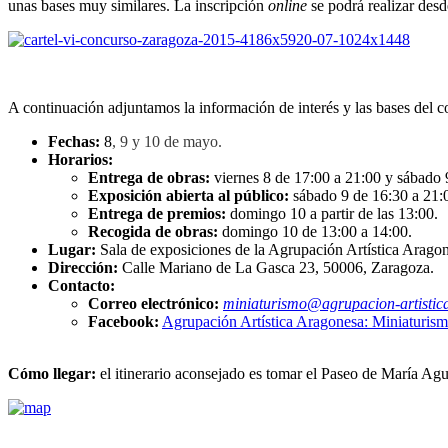
unas bases muy similares. La inscripción
online
se podrá realizar des
A continuación adjuntamos la información de interés y las bases del c
Fechas:
8
, 9 y 10 de mayo.
Horarios:
Entrega de obras:
viernes 8 de 17:00 a 21:00 y sábado 
Exposición abierta al público:
sábado 9 de 16:30 a 21:
Entrega de premios:
domingo 10 a partir de las 13:00.
Recogida de obras:
domingo 10 de 13:00 a 14:00.
Lugar:
Sala de exposiciones de la Agrupación Artística Aragon
Dirección:
Calle Mariano de La Gasca 23, 50006, Zaragoza.
Contacto:
Correo electrónico:
miniaturismo@agrupacion-artistica
Facebook:
Agrupación Artística Aragonesa: Miniaturis
Cómo llegar:
el itinerario aconsejado es tomar el Paseo de María Agu