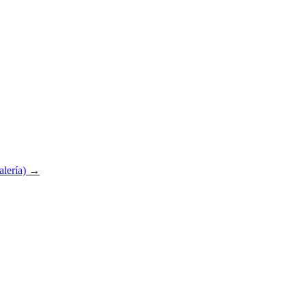
alería)
→