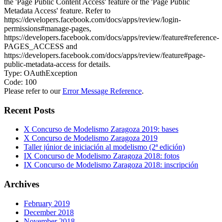
the 'Page Public Content Access' feature or the 'Page Public
Metadata Access' feature. Refer to
https://developers.facebook.com/docs/apps/review/login-
permissions#manage-pages,
https://developers.facebook.com/docs/apps/review/feature#reference-
PAGES_ACCESS and
https://developers.facebook.com/docs/apps/review/feature#page-
public-metadata-access for details.
Type: OAuthException
Code: 100
Please refer to our
Error Message Reference
.
Recent Posts
X Concurso de Modelismo Zaragoza 2019: bases
X Concurso de Modelismo Zaragoza 2019
Taller júnior de iniciación al modelismo (2ª edición)
IX Concurso de Modelismo Zaragoza 2018: fotos
IX Concurso de Modelismo Zaragoza 2018: inscripción
Archives
February 2019
December 2018
November 2018